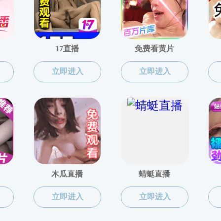
养
上页
1